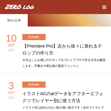
最近の記事
HOME
10
Webデザイン
動画編集
SEP
【Premiere Pro】左から徐々に表れるテ
動画編集
2021
ロップの作り方
今日はこんな感じのテロップをプレミアプロで作る方法を解説
about
します。手書きや筆記体の英語フォントに…
privacy policy
3
動画編集
contact
SEP
イラストACのaiデータをアフターエフェ
2021
クツでレイヤー別に使う方法
イラストACは絵心のない私の強い味方です！自分でイラレで