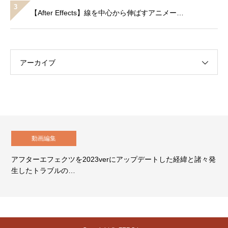
3
【After Effects】線を中心から伸ばすアニメー…
アーカイブ
動画編集
ーエフェクツを2023verにアップデートした経緯と諸々発
【Aft
トラブルの…
てしま