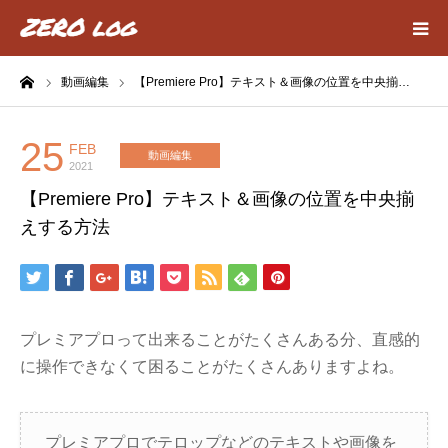
ーム
動画編集
【Premiere Pro】テキスト＆画像の位置を中央揃…
HOME
Webデザイン
25
FEB
動画編集
2021
【Premiere Pro】テキスト＆画像の位置を中央揃
動画編集
えする方法
about
privacy policy
プレミアプロって出来ることがたくさんある分、直感的
に操作できなくて困ることがたくさんありますよね。
contact
プレミアプロでテロップなどのテキストや画像を