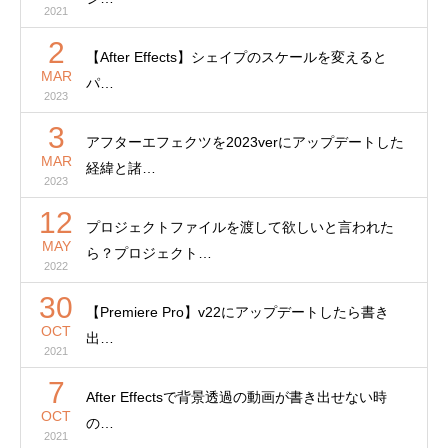
2021
2
【After Effects】シェイプのスケールを変えると
MAR
パ…
2023
3
アフターエフェクツを2023verにアップデートした
MAR
経緯と諸…
2023
12
プロジェクトファイルを渡して欲しいと言われた
MAY
ら？プロジェクト…
2022
30
【Premiere Pro】v22にアップデートしたら書き
OCT
出…
2021
7
After Effectsで背景透過の動画が書き出せない時
OCT
の…
2021