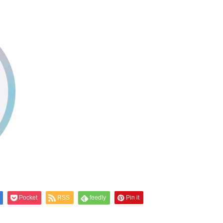
Pocket
RSS
feedly
Pin it