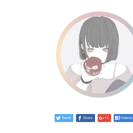
Tweet
Share
+1
Hatena