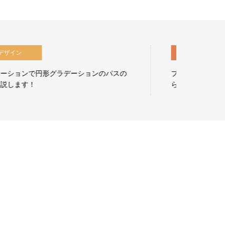
動画編集
プロジェクトファイルを渡して欲しいと言われた
テ
ら？プロジェクトマネージャーのススメ…
ィ