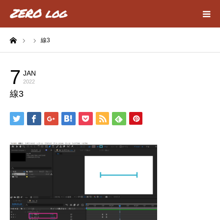
ーム
線3
HOME
Webデザイン
7
JAN
2022
線3
動画編集
about
privacy policy
contact