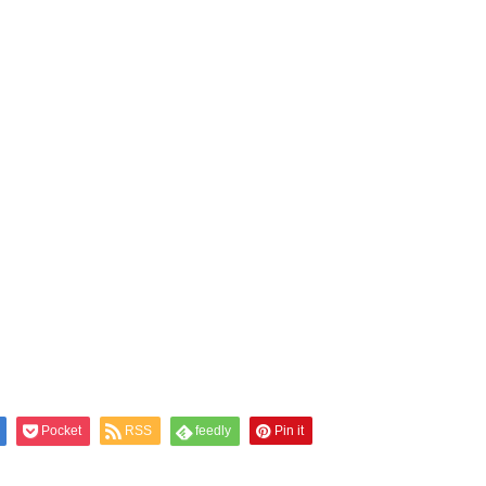
Pocket
RSS
feedly
Pin it