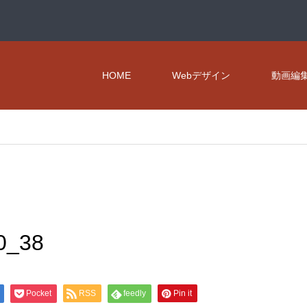
HOME
Webデザイン
動画編
0_38
Pocket
RSS
feedly
Pin it