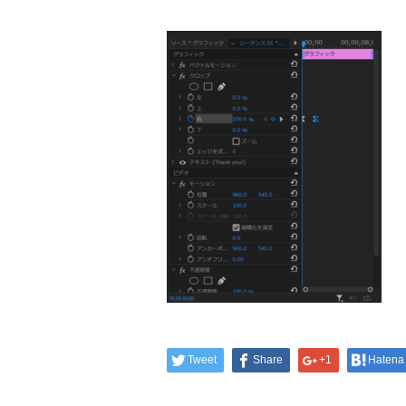
Tweet
Share
+1
Hatena