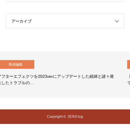
アーカイブ
動画編集
verにアップデートした経緯と諸々発
【After Effects】
てしまう…
Copyright ©
ZERO log